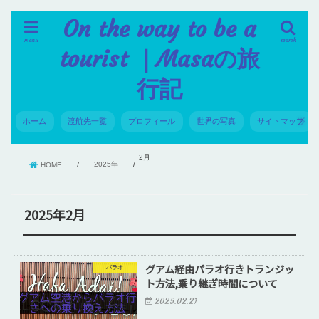
On the way to be a
menu
search
tourist ｜Masaの旅
行記
ホーム
渡航先一覧
プロフィール
世界の写真
サイトマップ
2月
2025年
HOME
2025年2月
グアム経由パラオ行きトランジッ
パラオ
ト方法,乗り継ぎ時間について
2025.02.21