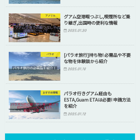
グアム空港暇つぶし,喫煙所など乗
アメリカ
り継ぎ,出国時の便利な情報
2025.01.20
[パラオ旅行]持ち物! 必需品や不要
パラオ
な物を体験談から紹介
2025.01.18
パラオ行きグアム経由も
おすすめ情報
ESTA,Guam ETAは必要! 申請方法
を紹介
2025.01.12