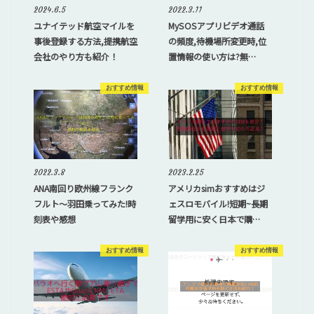
2024.6.5
2022.3.11
ユナイテッド航空マイルを
MySOSアプリビデオ通話
事後登録する方法,提携航空
の頻度,待機場所変更時,位
会社のやり方も紹介！
置情報の使い方は?無…
おすすめ情報
おすすめ情報
2022.3.8
2023.2.25
ANA南回り欧州線フランク
アメリカsimおすすめはジ
フルト〜羽田乗ってみた!時
ェスロモバイル!短期~長期
刻表や感想
留学用に安く日本で購…
おすすめ情報
おすすめ情報