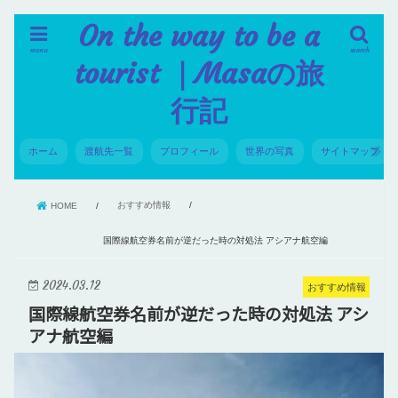
On the way to be a
menu
search
tourist ｜Masaの旅
行記
ホーム
渡航先一覧
プロフィール
世界の写真
サイトマップ
おすすめ情報
HOME
国際線航空券名前が逆だった時の対処法 アシアナ航空編
2024.03.12
おすすめ情報
国際線航空券名前が逆だった時の対処法 アシ
アナ航空編